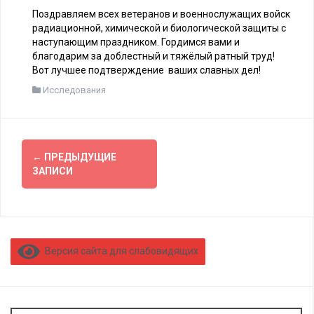
Поздравляем всех ветеранов и военнослужащих войск
радиационной, химической и биологической защиты с
наступающим праздником. Гордимся вами и
благодарим за доблестный и тяжёлый ратный труд!
Вот лучшее подтверждение ваших славных дел!
Исследования
Навигация
←
ПРЕДЫДУЩИЕ
по
ЗАПИСИ
записям
Версия сайта для слабовидящих