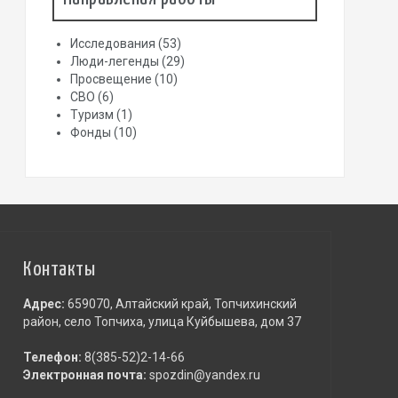
Исследования
(53)
Люди-легенды
(29)
Просвещение
(10)
СВО
(6)
Туризм
(1)
Фонды
(10)
Контакты
Адрес:
659070, Алтайский край, Топчихинский
район, село Топчиха, улица Куйбышева, дом 37
Телефон:
8(385-52)2-14-66
Электронная почта:
spozdin@yandex.ru