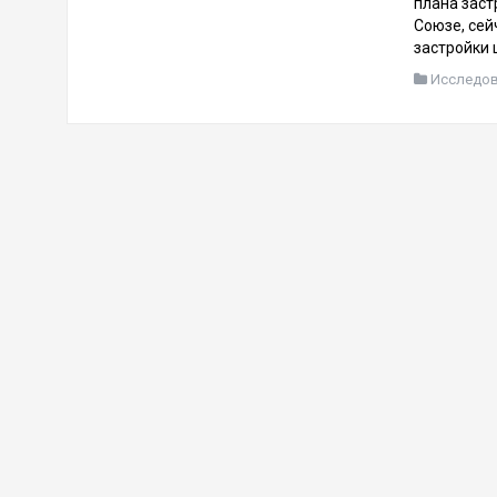
плана заст
Союзе, сей
застройки 
Исследо