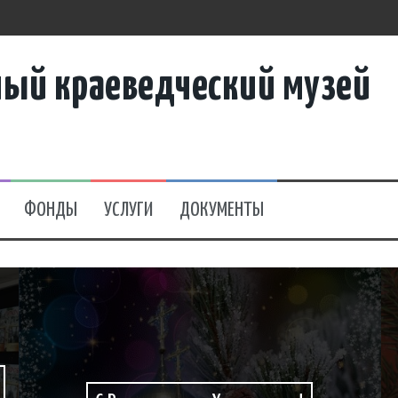
ный краеведческий музей
пающего праздника
ждого отдельно!» (Дню Героев Отечества посвящается)
.
щая память»
ФОНДЫ
УСЛУГИ
ДОКУМЕНТЫ