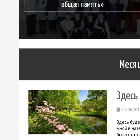
общая память»
Меся
Здесь
05.06.201
Здесь буде
мной в наз
была стать