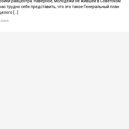
ройки райцентра. Наверное, молодёжи не жившей в Советском
час трудно себе представить, что это такое Генеральный план
целого […]
вания