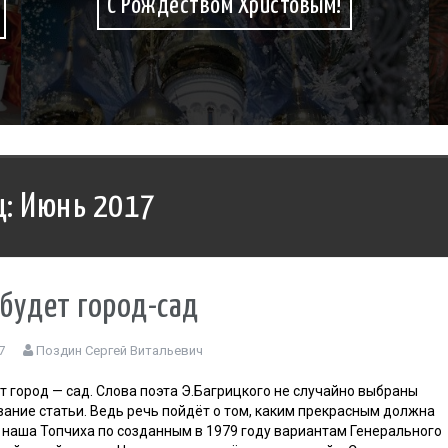
С Рождеством Христовым!
ц:
Июнь 2017
 будет город-сад
7
Поздин Сергей Витальевич
т город — сад. Слова поэта Э.Багрицкого не случайно выбраны
вание статьи. Ведь речь пойдёт о том, каким прекрасным должна
 наша Топчиха по созданным в 1979 году вариантам Генерального