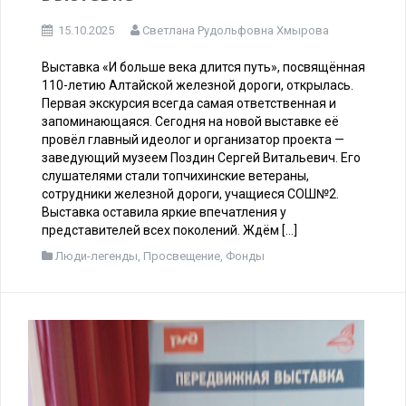
Первая экскурсия на новой
выставке
15.10.2025
Светлана Рудольфовна Хмырова
Выставка «И больше века длится путь», посвящённая
110-летию Алтайской железной дороги, открылась.
Первая экскурсия всегда самая ответственная и
запоминающаяся. Сегодня на новой выставке её
провёл главный идеолог и организатор проекта —
заведующий музеем Поздин Сергей Витальевич. Его
слушателями стали топчихинские ветераны,
сотрудники железной дороги, учащиеся СОШ№2.
Выставка оставила яркие впечатления у
представителей всех поколений. Ждём […]
Люди-легенды
,
Просвещение
,
Фонды