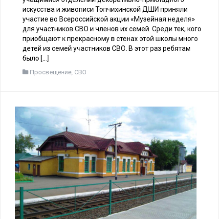
22 октября сотрудники музея совместно со своими
постоянными партнёрами — преподавателями и
учащимися отделений декоративно-прикладного
искусства и живописи Топчихинской ДШИ приняли
участие во Всероссийской акции «Музейная неделя»
для участников СВО и членов их семей. Среди тек, кого
приобщают к прекрасному в стенах этой школы много
детей из семей участников СВО. В этот раз ребятам
было […]
Просвещение
,
СВО