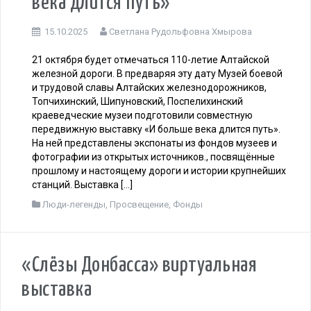
Открытие выставки «И больше
века длится путь»
15.10.2025
Светлана Рудольфовна Хмырова
21 октября будет отмечаться 110-летие Алтайской
железной дороги. В предваряя эту дату Музей боевой
и трудовой славы Алтайских железнодорожников,
Топчихинский, Шипуновский, Поспелихинский
краеведческие музеи подготовили совместную
передвижную выставку «И больше века длится путь».
На ней представлены экспонаты из фондов музеев и
фотографии из открытых источников., посвящённые
прошлому и настоящему дороги и истории крупнейших
станций. Выставка […]
Люди-легенды
,
Просвещение
,
Фонды
«Слёзы Донбасса» виртуальная