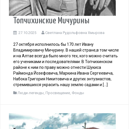
Топчихинские Мичурины
27.10.2025
Светлана Рудольфовна Хмырова
27 октября исполнилось бы 170 лет Ивану
Владимировичу Мичурину. В нашей стране,в том числе
и на Алтае всегда было много тех, кого можно считать
его учениками и последователями. В Топчихинском
районе к ним по праву можно отнести Шукиса
Раймонда Йозефовича, Маркина Ивана Сергеевича,
Набока Григория Никитовича и других энтузиастов,
стремившихся украсить нашу землю садами и […]
Люди-легенды
,
Просвещение
,
Фонды