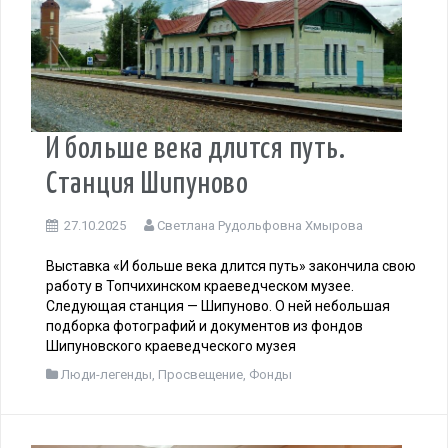
И больше века длится путь.
Станция Шипуново
27.10.2025
Светлана Рудольфовна Хмырова
Выставка «И больше века длится путь» закончила свою
работу в Топчихинском краеведческом музее.
Следующая станция — Шипуново. О ней небольшая
подборка фотографий и документов из фондов
Шипуновского краеведческого музея
Люди-легенды
,
Просвещение
,
Фонды